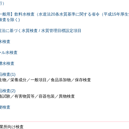
行）
一般用】飲料水検査（水道法20条水質基準に関する省令（平成15年厚生労
検査を除く)
道法に基づく水質検査 / 水質管理目標設定項目
水検査
ール水検査
槽水検査
検査(1)
物／栄養成分／一般項目／食品添加物／保存検査
検査(2)
試験／有害物質等／容器包装／異物検査
便検査
業所向け検査