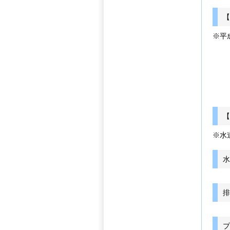
※平
【
※水
水
排