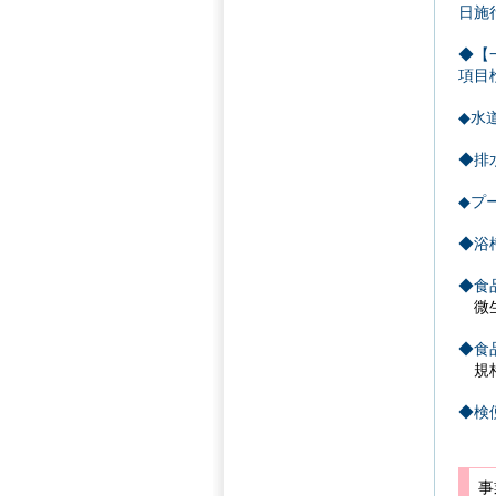
日施
◆【
項目
◆水
◆排
◆プ
◆浴
◆食品
微生
◆食品
規格
◆検
事