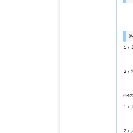
浴
１）
２）
※4
１）
２）