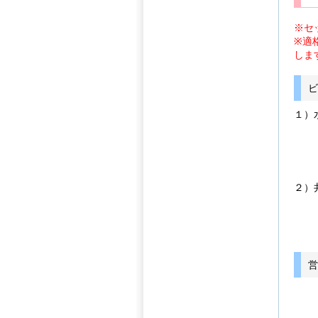
※セ
※適
しま
１）
２）