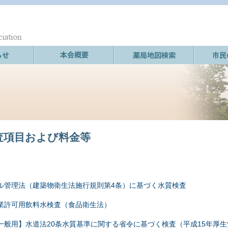
査項目および料金等
ル管理法（建築物衛生法施行規則第4条）に基づく水質検査
業許可用飲料水検査（食品衛生法）
一般用】水道法20条水質基準に関する省令に基づく検査（平成15年厚生労