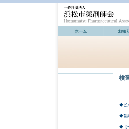
検
◆ビ
◆営
◆【