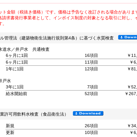
ット金額（税抜き価格）です。価格は予告なく改訂される場合がありま
格請求書発行事業者として、インボイス制度の対象となる取引に対し、
す。
ビル管理法（建築物衛生法施行規則第4条）に基づく水質検査
水道水／井戸水 共通検査
6ヶ月に1回
16項目
￥11
6ヶ月に1回
11項目
￥6,
1年に1回
12項目
￥81
井戸水
3年に1回
7項目
￥52
給水開始前
52項目
￥267
営業許可用飲料水検査（食品衛生法）
新規
26項目
￥34
更新
10項目
￥6,