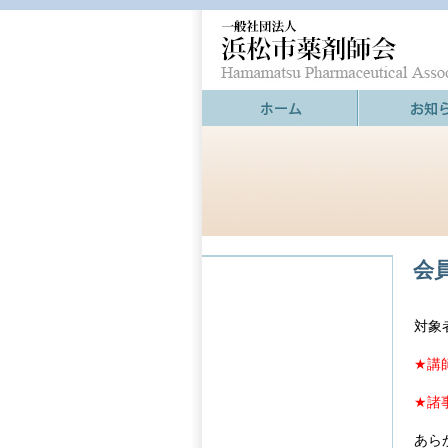
会
対象
★講
★諸
あら