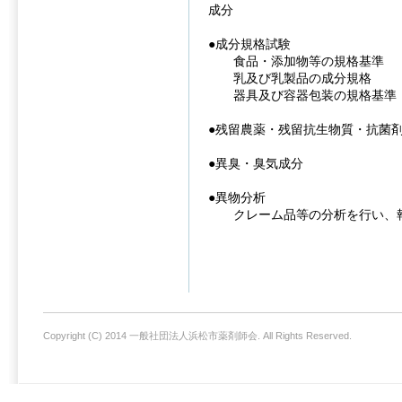
成分
●成分規格試験
食品・添加物等の規格基準
乳及び乳製品の成分規格
器具及び容器包装の規格基準
●残留農薬・残留抗生物質・抗菌
●異臭・臭気成分
●異物分析
クレーム品等の分析を行い、報
Copyright (C) 2014 一般社団法人浜松市薬剤師会. All Rights Reserved.