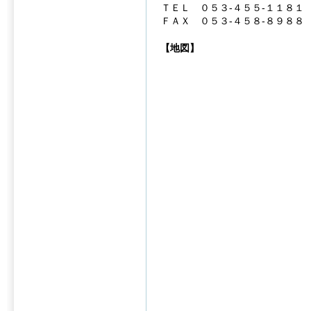
ＴＥＬ ０５３-４５５-１１８１
ＦＡＸ ０５３-４５８-８９８８
【地図】