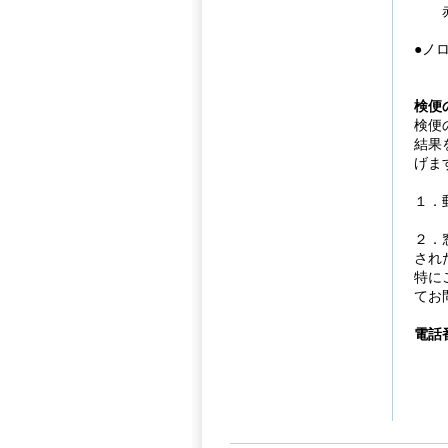
赤痢
●ノ
検便
検便
結果
げま
１．
２．
され
特に
てお
電話