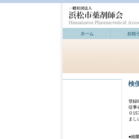
検
登録
従事
Ｏ1
まし
●細