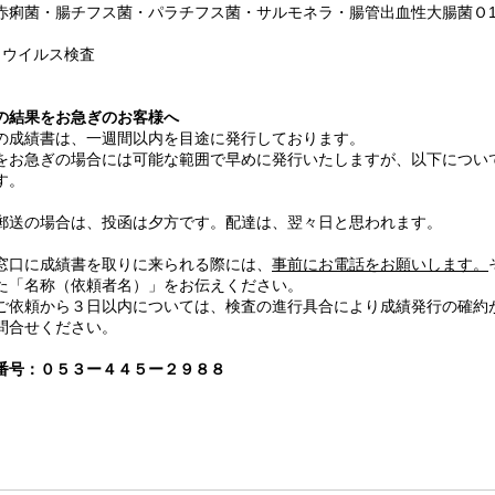
菌・腸チフス菌・パラチフス菌・サルモネラ・腸管出血性大腸菌Ｏ157
ロウイルス検査
の結果をお急ぎのお客様へ
の成績書は、一週間以内を目途に発行しております。
をお急ぎの場合には可能な範囲で早めに発行いたしますが、以下につい
す。
郵送の場合は、投函は夕方です。配達は、翌々日と思われます。
窓口に成績書を取りに来られる際には、
事前にお電話をお願いします。
た「名称（依頼者名）」をお伝えください。
ご依頼から３日以内については、検査の進行具合により成績発行の確約
問合せください。
番号：０５３ー４４５ー２９８８