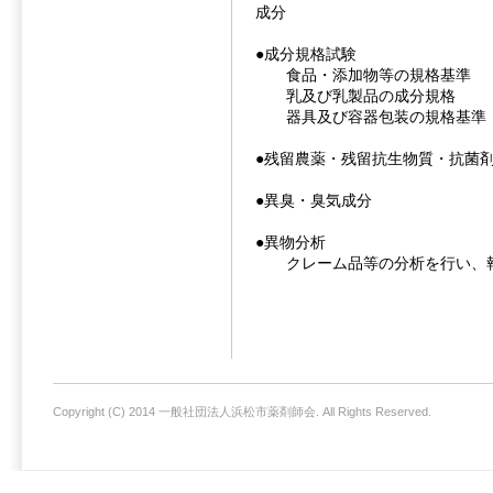
成分
●成分規格試験
食品・添加物等の規格基準
乳及び乳製品の成分規格
器具及び容器包装の規格基準
●残留農薬・残留抗生物質・抗菌
●異臭・臭気成分
●異物分析
クレーム品等の分析を行い、報
Copyright (C) 2014 一般社団法人浜松市薬剤師会. All Rights Reserved.