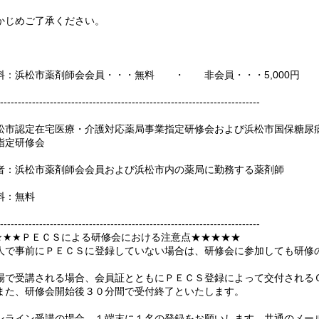
かじめご了承ください。
料：浜松市薬剤師会会員・・・無料 ・ 非会員・・・5,000円
-------------------------------------------------------------------------
松市認定在宅医療・介護対応薬局事業指定研修会および浜松市国保糖尿
指定研修会
者：浜松市薬剤師会会員および浜松市内の薬局に勤務する薬剤師
料：無料
-------------------------------------------------------------------------
★★★ＰＥＣＳによる研修会における注意点★★★★★
人で事前にＰＥＣＳに登録していない場合は、研修会に参加しても研修
場で受講される場合、会員証とともにＰＥＣＳ登録によって交付される
また、研修会開始後３０分間で受付終了といたします。
ンライン受講の場合、１端末に１名の登録をお願いします。共通のメー