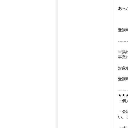
あら
受講
-------
※浜
事業
対象
受講
-------
★★
・個
・会
い。
・オ