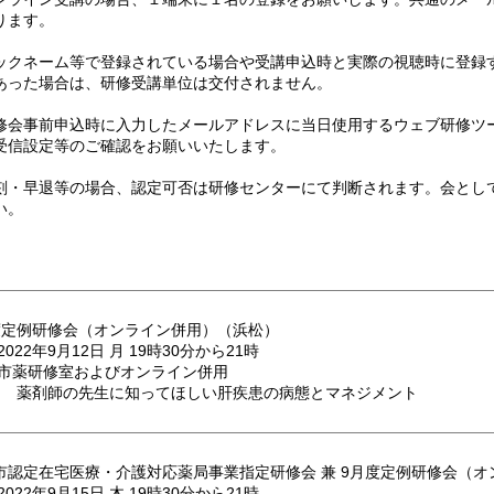
ります。
ックネーム等で登録されている場合や受講申込時と実際の視聴時に登録
あった場合は、研修受講単位は交付されません。
修会事前申込時に入力したメールアドレスに当日使用するウェブ研修ツ
受信設定等のご確認をお願いいたします。
刻・早退等の場合、認定可否は研修センターにて判断されます。会とし
い。
度定例研修会（オンライン併用）（浜松）
2022年9月12日 月 19時30分から21時
 市薬研修室およびオンライン併用
 薬剤師の先生に知ってほしい肝疾患の病態とマネジメント
市認定在宅医療・介護対応薬局事業指定研修会 兼 9月度定例研修会（
2022年9月15日 木 19時30分から21時