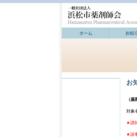
お
（薬
対象
★講
★諸