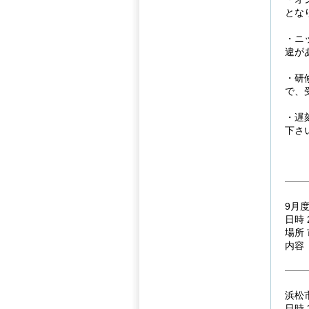
とな
・ニ
違が
・研
で、
・遅
下さ
9月
日時 
場所
内容
浜松
日時 