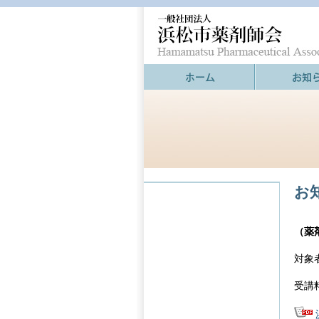
お
（薬
対象
受講