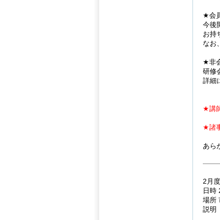
★会
今後
お持
なお
★非
研修
詳細
★講
★諸
あら
2月
日時 
場所
説明