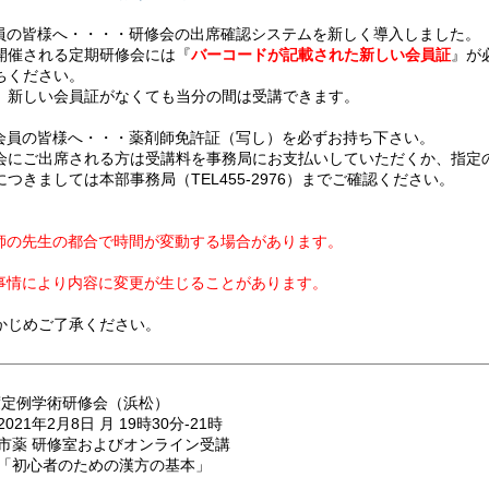
員の皆様へ・・・・研修会の出席確認システムを新しく導入しました。
開催される定期研修会には『
バーコードが記載された新しい会員証
』が
ちください。
、新しい会員証がなくても当分の間は受講できます。
会員の皆様へ・・・薬剤師免許証（写し）を必ずお持ち下さい。
会にご出席される方は受講料を事務局にお支払いしていただくか、指定
につきましては本部事務局（TEL455-2976）までご確認ください。
師の先生の都合で時間が変動する場合があります。
事情により内容に変更が生じることがあります。
かじめご了承ください。
度定例学術研修会（浜松）
2021年2月8日 月 19時30分-21時
 市薬 研修室およびオンライン受講
 「初心者のための漢方の基本」