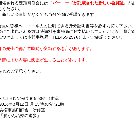
開催される定期研修会には『
バーコードが記載された新しい会員証
』が
ちください。
、新しい会員証がなくても当分の間は受講できます。
会員の皆様へ・・・本人と証明できる身分証明書等を必ずお持ち下さい
会にご出席される方は受講料を事務局にお支払いしていただくか、指定
につきましては本部事務局（TEL455-2976）までご確認ください。
師の先生の都合で時間が変動する場合があります。
事情により内容に変更が生じることがあります。
かじめご了承ください。
トル3月度定例学術研修会（市薬）
2018年3月12日 月 19時30分?21時
 浜松市薬剤師会 研修室
 「肺がん治療の進歩」