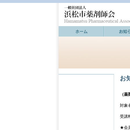
お
（薬
対象
受講
★会