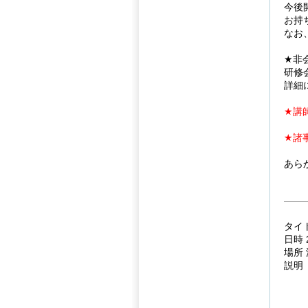
今後
お持
なお
★非
研修
詳細
★講
★諸
あら
タイ
日時 
場所
説明