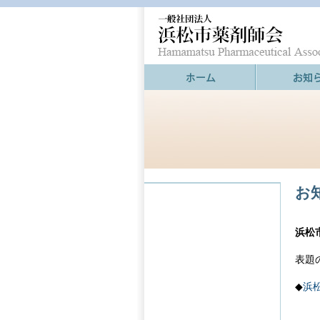
お
浜松
表題
◆
浜